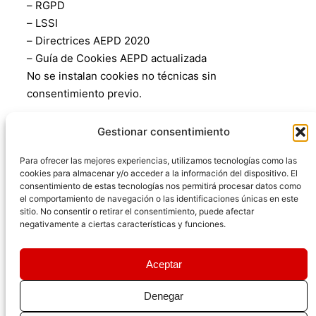
– RGPD
– LSSI
– Directrices AEPD 2020
– Guía de Cookies AEPD actualizada
No se instalan cookies no técnicas sin
consentimiento previo.
IV. Cookies en entornos con menores
Gestionar consentimiento
En cumplimiento de la LOPIVI:
Para ofrecer las mejores experiencias, utilizamos tecnologías como las
– No se utilizan cookies de perfilado en contenidos
cookies para almacenar y/o acceder a la información del dispositivo. El
dirigidos a menores.
consentimiento de estas tecnologías nos permitirá procesar datos como
– No se elaboran perfiles comerciales de menores.
el comportamiento de navegación o las identificaciones únicas en este
sitio. No consentir o retirar el consentimiento, puede afectar
– Se bloquea publicidad comportamental en páginas
negativamente a ciertas características y funciones.
infantiles.
– Se implementan mecanismos de verificación de
Aceptar
edad.
Denegar
V. Configuración y retirada del consentimiento