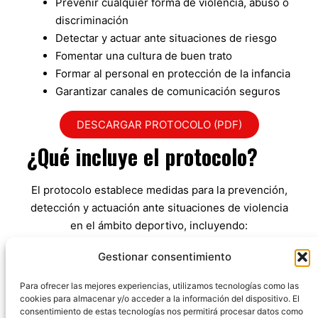
Prevenir cualquier forma de violencia, abuso o
discriminación
Detectar y actuar ante situaciones de riesgo
Fomentar una cultura de buen trato
Formar al personal en protección de la infancia
Garantizar canales de comunicación seguros
DESCARGAR PROTOCOLO (PDF)
¿Qué incluye el protocolo?
El protocolo establece medidas para la prevención,
detección y actuación ante situaciones de violencia
en el ámbito deportivo, incluyendo:
Procedimientos de actuación ante incidencias
Gestionar consentimiento
Medidas preventivas en entrenamientos y
Para ofrecer las mejores experiencias, utilizamos tecnologías como las
competiciones
cookies para almacenar y/o acceder a la información del dispositivo. El
Normas de conducta para entrenadores,
consentimiento de estas tecnologías nos permitirá procesar datos como