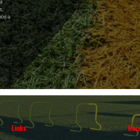
ia
s,
mos a
Links
Hora