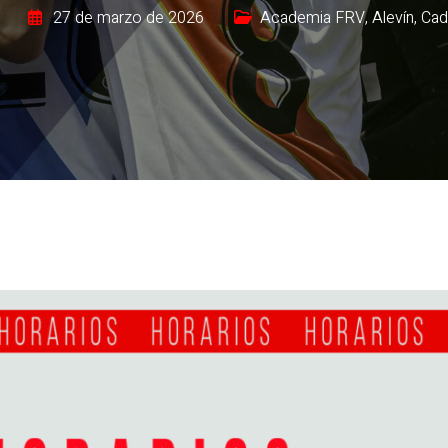
27 de marzo de 2026
Academia FRV
,
Alevín
,
Cad