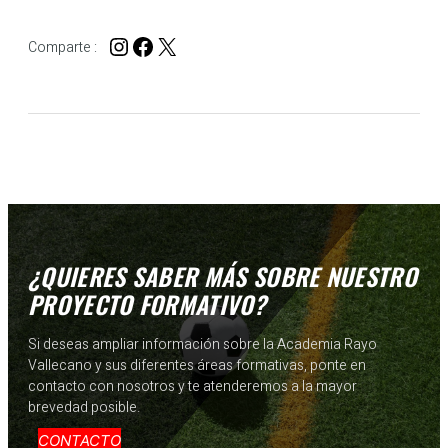
Instagram
Facebook
X
Comparte :
¿QUIERES SABER MÁS SOBRE NUESTRO
PROYECTO FORMATIVO?
Si deseas ampliar información sobre la Academia Rayo
Vallecano y sus diferentes áreas formativas, ponte en
contacto con nosotros y te atenderemos a la mayor
brevedad posible.
CONTACTO