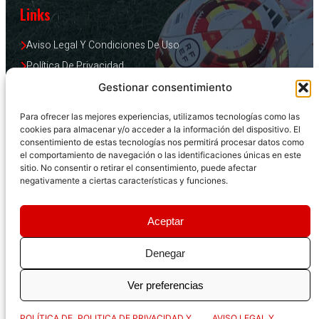
Links
Aviso Legal Y Condiciones De Uso
Política De Privacidad
Política De Cookies
Gestionar consentimiento
Ley de Protección A La Infancia
Para ofrecer las mejores experiencias, utilizamos tecnologías como las
cookies para almacenar y/o acceder a la información del dispositivo. El
consentimiento de estas tecnologías nos permitirá procesar datos como
Horario
el comportamiento de navegación o las identificaciones únicas en este
sitio. No consentir o retirar el consentimiento, puede afectar
negativamente a ciertas características y funciones.
10:00–14:00, 16:00–19:00, L-V
Aceptar
Denegar
Rayo Vallecano S.A.D.
Ver preferencias
Copyright © 2025. Todos los Derechos Reservados.
POLÍTICA DE
POLITICA DE PRIVACIDAD Y
AVISO LEGAL Y